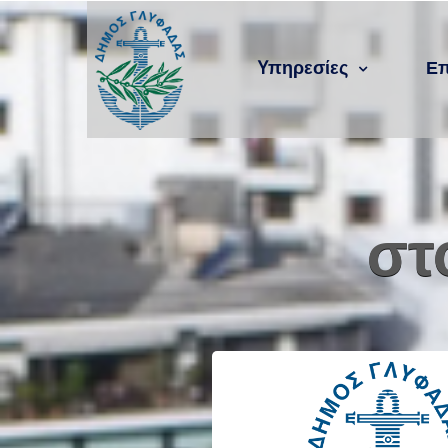
Yπηρεσίες
Επ
στ