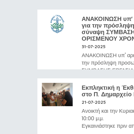
ΑΝΑΚΟΙΝΩΣΗ υπ' 
για την πρόσληψ
σύναψη ΣΥΜΒΑΣΗ
ΟΡΙΣΜΕΝΟΥ ΧΡΟ
31-07-2025
ΑΝΑΚΟΙΝΩΣΗ υπ' αρι
την πρόσληψη προσω
ΣΥΜΒΑΣΗΣ ΕΡΓΑΣΙ
ΧΡΟΝΟΥ συνολικά έξ
Ειδικότητας:
Εκπληκτική η Έκ
ΠΕ ΠΑΙΔΑΓΩΓΩΝ ΠΡ
στο Π. Δημαρχείο
ΗΛΙΚΙΑΣ / ΕΙΔ. ΠΕ
21-07-2025
ΠΑΙΔΙΚΗΣ ΗΛΙΚΙΑΣ (
Ανοικτή και την Κυρια
ΤΕ ΠΑΙΔΑΓΩΓΩΝ ΠΡ
10:00 μ.μ.
ΗΛΙΚΙΑΣ / ΕΙΔ. ΤΕ
Εγκαινιάστηκε πριν α
ΠΑΙΔΙΚΗΣ ΗΛΙΚΙΑΣ (
Φωτογραφίας, με την 