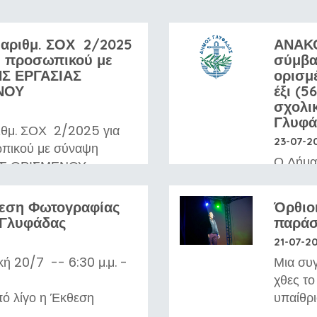
αριθμ. ΣΟΧ 2/2025
ΑΝΑΚΟ
η προσωπικού με
σύμβα
Σ ΕΡΓΑΣΙΑΣ
ορισμ
ΝΟΥ
έξι (5
σχολι
Γλυφά
θμ. ΣΟΧ 2/2025 για
23-07-2
πικού με σύναψη
Ο Δήμα
ΑΣ ΟΡΙΣΜΕΝΟΥ
Την π
ι (6) ατόμων Κλάδου/
ιδιωτικ
θεση Φωτογραφίας
Όρθιο
συνολι
ΩΙΜΗΣ ΠΑΙΔΙΚΗΣ
 Γλυφάδας
παράσ
καθαρι
 ΠΑΙΔΑΓΩΓΩΝ ΠΡΩΙΜΗΣ
21-07-2
στο Δή
2 ατόμων) &
κή 20/7 -- 6:30 μ.μ. -
Μια συγ
Η προ
ΩΙΜΗΣ ΠΑΙΔΙΚΗΣ
χθες τ
είναι δ
 ΠΑΙΔΑΓΩΓΩΝ ΠΡΩΙΜΗΣ
πό λίγο η Έκθεση
υπαίθρι
ορίζε
4 ατόμων)
οποία ολοκληρώνεται το
μεταφο