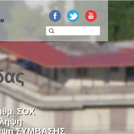
ία
δας
ιθμ. ΣΟΧ
σληψη
ναψη ΣΥΜΒΑΣΗΣ