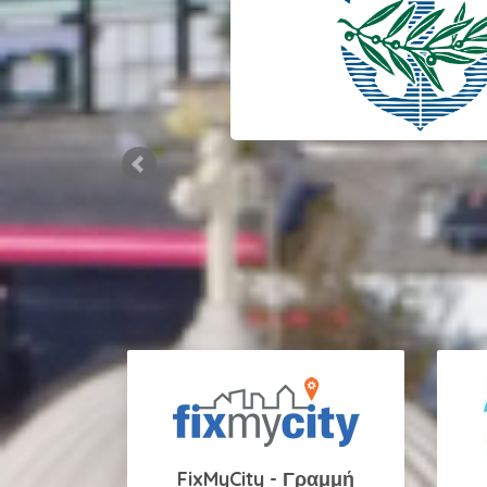
FixMyCity - Γραμμή