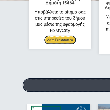
Δημότη 15464
Ψ
Δη
Υποβάλλετε το αίτημά σας
Υ
στις υπηρεσίες του δήμου
α
μας μέσω της εφαρμογής
πι
FixMyCity
Δείτε Περισσότερα