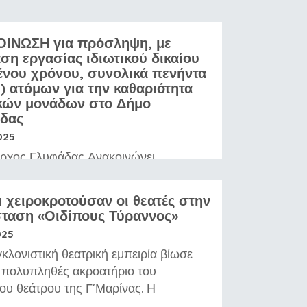
ΙΝΩΣΗ για πρόσληψη, με
ση εργασίας ιδιωτικού δικαίου
ένου χρόνου, συνολικά πενήντα
6) ατόμων για την καθαριότητα
κών μονάδων στο Δήμο
δας
025
ρχος Γλυφάδας Ανακοινώνει
ρόσληψη, με σύμβαση εργασίας
ού δικαίου ορισμένου χρόνου,
ι χειροκροτούσαν οι θεατές στην
κά πενήντα έξι (56) ατόμων για την
ταση «Οιδίπους Τύραννος»
ότητα σχολικών μονάδων
025
μο Γλυφάδας.
κλονιστική θεατρική εμπειρία βίωσε
θεσμία υποβολής των αιτήσεων
ο πολυπληθές ακροατήριο του
έκα (10) εργάσιμες ημέρες και
ου θεάτρου της Γ’Μαρίνας. Η
ται από 24/07/2025 έως και
ρά στη σκηνή της τραγωδίας του