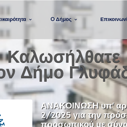
ικαιρότητα
O Δήμος
Επικοινων
Καλωσήλθατε
ον Δήμο Γλυφά
ΑΝΑΚΟΙΝΩΣΗ υπ' αρ
2/2025 για την πρό
προσωπικού με σύ