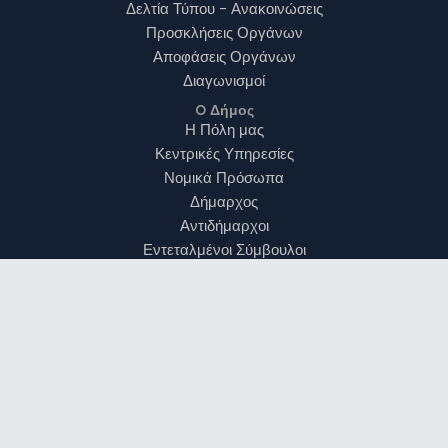
Δελτία Τύπου - Ανακοινώσεις
Προσκλήσεις Οργάνων
Αποφάσεις Οργάνων
Διαγωνισμοί
O Δήμος
Η Πόλη μας
Κεντρικές Υπηρεσίες
Νομικά Πρόσωπα
Δήμαρχος
Αντιδήμαρχοι
Εντεταλμένοι Σύμβουλοι
Δημοτικό Συμβούλιο
Δημοτικές Επιτροπές
Γενικός Γραμματέας
Οδηγός για τον Πολίτη
Κώδικας Ηθικής &
Επαγγελματικής Συμπεριφοράς
Υπαλλήλων του Δημόσιoυ Τομέα
Επικοινωνία